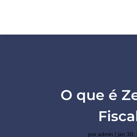
O que é Z
Fisca
por
admin
|
jan 30,