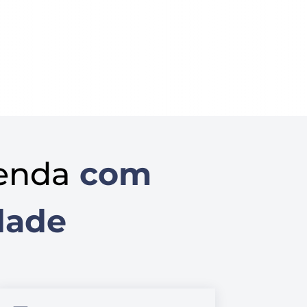
enda
com
dade