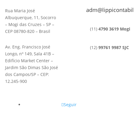
adm@lippicontabil
Rua Maria José
Albuquerque, 11, Socorro
– Mogi das Cruzes – SP –
(11)
4790 3619 Mogi
CEP 08780-820 – Brasil
Av. Eng. Francisco José
(12)
99761 9987 SJC
Longo, nº 149, Sala 41B –
Edifício Market Center –
Jardim São Dimas São José
dos Campos/SP – CEP:
12.245-900
Seguir