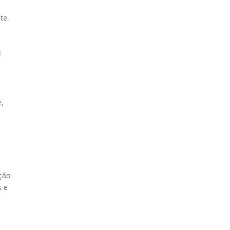
te.
l
,
ção
s e