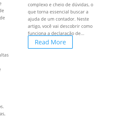
e
complexo e cheio de dúvidas, o
ode
que torna essencial buscar a
úde
ajuda de um contador. Neste
artigo, você vai descobrir como
funciona a declaração de...
Read More
ultas
e
s.
as,