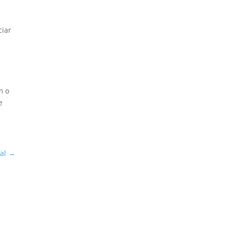
ciar
é
m o
e
al
→