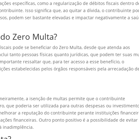
ções específicas, como a regularização de débitos fiscais dentro d
tribuinte. Isso significa que, ao quitar a dívida, o contribuinte p
casos, podem ser bastante elevadas e impactar negativamente a sa
 do Zero Multa?
iscais pode se beneficiar do Zero Multa, desde que atenda aos
inclui tanto pessoas físicas quanto jurídicas, que podem ter suas m
 importante ressaltar que, para ter acesso a esse benefício, o
dições estabelecidas pelos órgãos responsáveis pela arrecadação d
meiramente, a isenção de multas permite que o contribuinte
ro, que poderia ser utilizada para outras despesas ou investimento
melhorar a reputação do contribuinte perante instituições financeir
ações financeiras. Outro ponto positivo é a possibilidade de evitar
à inadimplência.