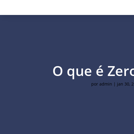
O que é Zer
por
admin
|
jan 30, 