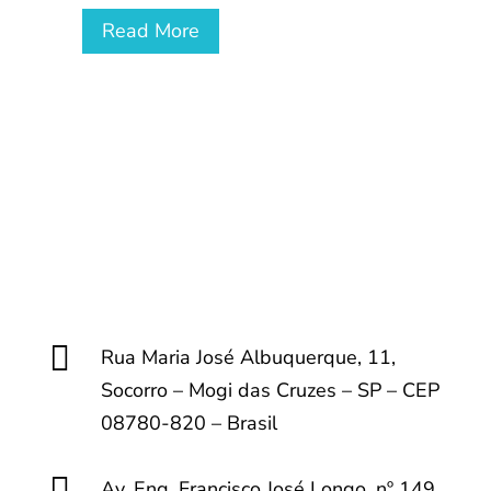
Read More

Rua Maria José Albuquerque, 11,
Socorro – Mogi das Cruzes – SP – CEP
08780-820 – Brasil

Av. Eng. Francisco José Longo, nº 149,