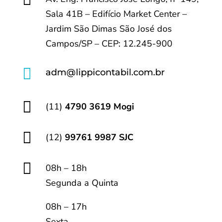
Sala 41B – Edifício Market Center –
Jardim São Dimas São José dos
Campos/SP – CEP: 12.245-900

adm@lippicontabil.com.br

(11)
4790 3619 Mogi

(12)
99761 9987 SJC

08h – 18h
Segunda a Quinta
08h – 17h
Sexta