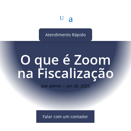
Atendimento Rápido
O que é Zoom
na Fiscalização
por
admin
|
jan 30, 2025
Falar com um contador