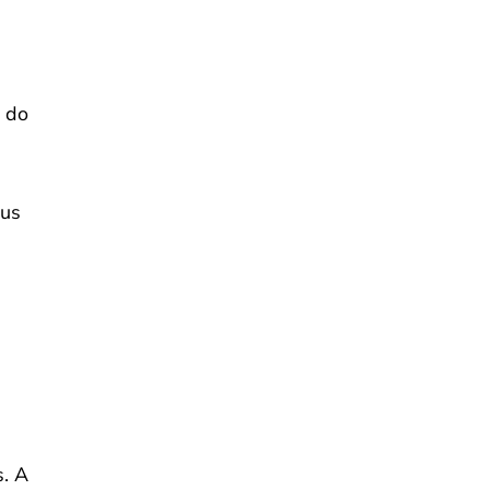
a do
eus
s. A