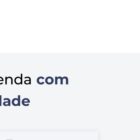
enda
com
dade