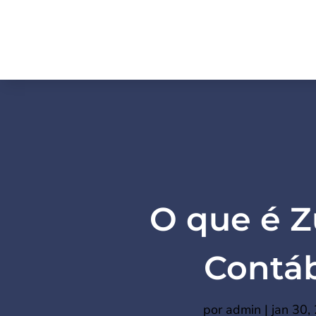
O que é Z
Contáb
por
admin
|
jan 30,