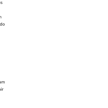
us
m
ado
sam
ir