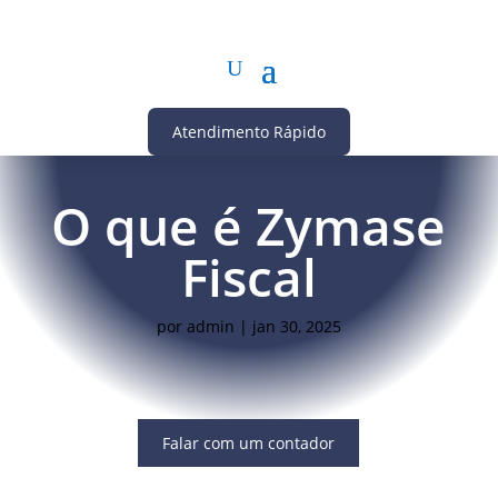
Atendimento Rápido
O que é Zymase
Fiscal
por
admin
|
jan 30, 2025
Falar com um contador