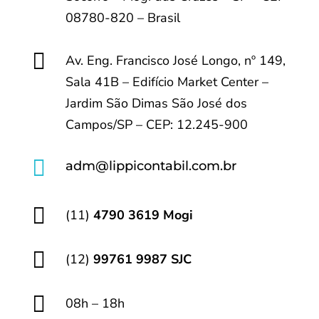
08780-820 – Brasil

Av. Eng. Francisco José Longo, nº 149,
Sala 41B – Edifício Market Center –
Jardim São Dimas São José dos
Campos/SP – CEP: 12.245-900

adm@lippicontabil.com.br

(11)
4790 3619 Mogi

(12)
99761 9987 SJC

08h – 18h