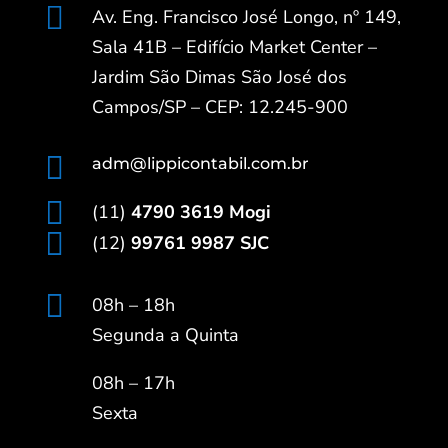

Av. Eng. Francisco José Longo, nº 149,
Sala 41B – Edifício Market Center –
Jardim São Dimas São José dos
Campos/SP – CEP: 12.245-900

adm@lippicontabil.com.br

(11)
4790 3619 Mogi

(12)
99761 9987 SJC

08h – 18h
Segunda a Quinta
08h – 17h
Sexta