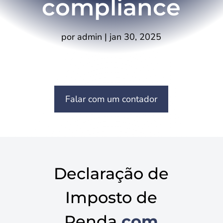
compliance
por
admin
|
jan 30, 2025
Falar com um contador
Declaração de
Imposto de
Renda
com