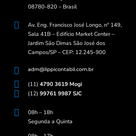
08780-820 – Brasil

Av. Eng. Francisco José Longo, nº 149,
Sala 41B – Edifício Market Center –
Jardim São Dimas São José dos
Campos/SP – CEP: 12.245-900

adm@lippicontabil.com.br

(11)
4790 3619 Mogi

(12)
99761 9987 SJC

08h – 18h
Segunda a Quinta