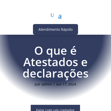
Atendimento Rápido
O que é
Atestados e
declarações
por
admin
|
out 17, 2024
Falar com um contador