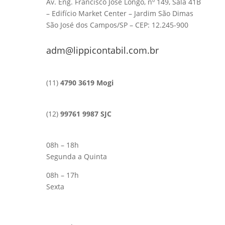
Av. Eng. Francisco José Longo, nº 149, Sala 41B
– Edifício Market Center – Jardim São Dimas
São José dos Campos/SP – CEP: 12.245-900
adm@lippicontabil.com.br
(11)
4790 3619 Mogi
(12)
99761 9987 SJC
08h – 18h
Segunda a Quinta
08h – 17h
Sexta