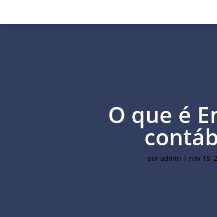
O que é E
contáb
por
admin
|
nov 18, 