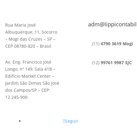
adm@lippicontabil
Rua Maria José
Albuquerque, 11, Socorro
– Mogi das Cruzes – SP –
(11)
4790 3619 Mogi
CEP 08780-820 – Brasil
Av. Eng. Francisco José
(12)
99761 9987 SJC
Longo, nº 149, Sala 41B –
Edifício Market Center –
Jardim São Dimas São José
dos Campos/SP – CEP:
12.245-900
Seguir