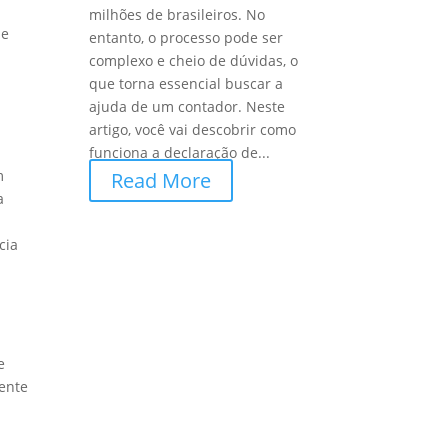
milhões de brasileiros. No
 e
entanto, o processo pode ser
complexo e cheio de dúvidas, o
que torna essencial buscar a
ajuda de um contador. Neste
artigo, você vai descobrir como
funciona a declaração de...
m
Read More
a
cia
e
gente