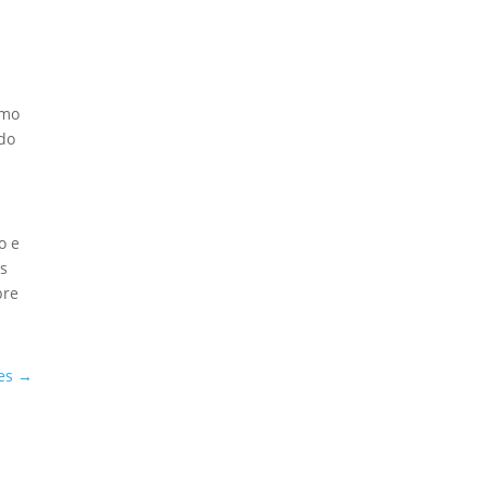
omo
ado
o e
os
pre
es
→