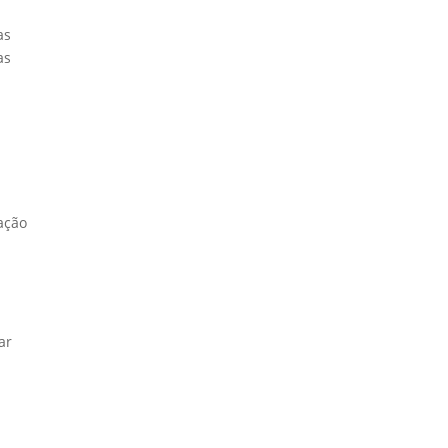
as
as
ação
ar
a