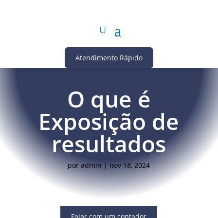
Atendimento Rápido
O que é
Exposição de
resultados
por
admin
|
nov 18, 2024
Falar com um contador