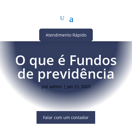
Atendimento Rápido
O que é Fundos
de previdência
por
admin
|
jan 21, 2025
Falar com um contador