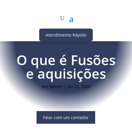
Atendimento Rápido
O que é Fusões
e aquisições
por
admin
|
jan 21, 2025
Falar com um contador