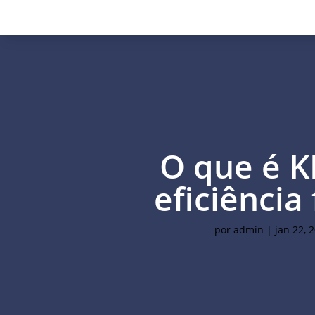
O que é K
eficiência 
por
admin
|
jan 22, 