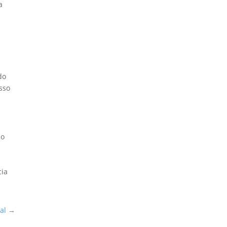
a
do
asso
ão
cia
al
→