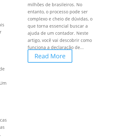
milhões de brasileiros. No
entanto, o processo pode ser
complexo e cheio de dúvidas, o
ais
que torna essencial buscar a
r
ajuda de um contador. Neste
artigo, você vai descobrir como
funciona a declaração de...
Read More
 de
. Um
icas
sas
.