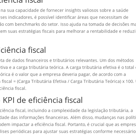
de na sua capacidade de fornecer insights valiosos sobre a saúde
es indicadores, é possível identificar áreas que necessitam de
ão com benchmarks do setor. Isso ajuda na tomada de decisões m
m suas estratégias fiscais para melhorar a rentabilidade e reduzi
ciência fiscal
oleta de dados financeiros e tributários relevantes. Um dos métodos
iva e a carga tributária teórica. A carga tributária efetiva é o total
eórica é o valor que a empresa deveria pagar, de acordo com a
a fiscal = (Carga Tributária Efetiva / Carga Tributária Teórica) x 100
ência fiscal.
KPI de eficiência fiscal
ciência fiscal, incluindo a complexidade da legislação tributária, a
dade das informações financeiras. Além disso, mudanças nas polít
em impactar a eficiência fiscal. Portanto, é crucial que as empre
lises periódicas para ajustar suas estratégias conforme necessário