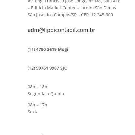
Av. Eng. Francisco José Longo, nº 149, Sala 41B
– Edifício Market Center – Jardim São Dimas
São José dos Campos/SP – CEP: 12.245-900
adm@lippicontabil.com.br
(11)
4790 3619 Mogi
(12)
99761 9987 SJC
08h – 18h
Segunda a Quinta
08h – 17h
Sexta