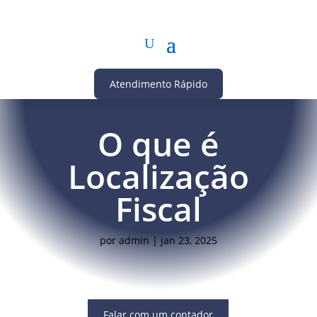
Atendimento Rápido
O que é
Localização
Fiscal
por
admin
|
jan 23, 2025
Falar com um contador