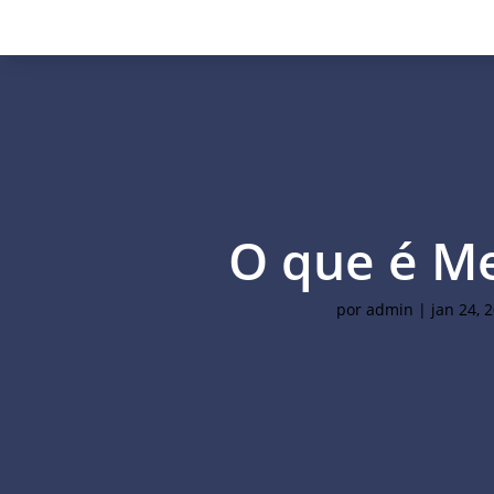
O que é M
por
admin
|
jan 24, 