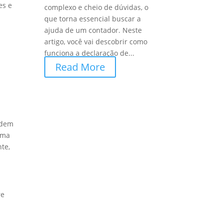
es e
complexo e cheio de dúvidas, o
que torna essencial buscar a
ajuda de um contador. Neste
artigo, você vai descobrir como
funciona a declaração de...
Read More
rdem
rma
te,
re