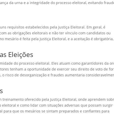
nça da urna e a integridade do processo eleitoral, evitando fraud
ns requisitos estabelecidos pela Justiça Eleitoral. Em geral, é
com as obrigações eleitorais e não ter vínculo com candidatos ou
 mesário é feita pela Justiça Eleitoral, e a aceitação é obrigatória,
as Eleições
timidade do processo eleitoral. Eles atuam como garantidores da o
itores tenham a oportunidade de exercer seu direito de voto de fo
s, o risco de desorganização e fraudes aumentaria consideravelmen
s
 treinamento oferecido pela Justiça Eleitoral, onde aprendem sob
 eleitoral e como lidar com situações adversas que possam surgir
al para que os mesários se sintam preparados e confiantes para