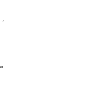
lho
com
as.