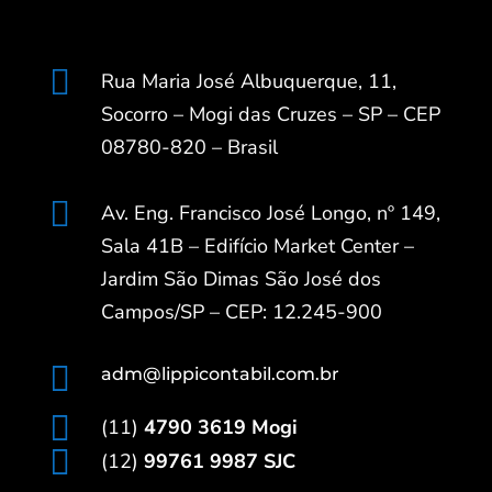

Rua Maria José Albuquerque, 11,
Socorro – Mogi das Cruzes – SP – CEP
08780-820 – Brasil

Av. Eng. Francisco José Longo, nº 149,
Sala 41B – Edifício Market Center –
Jardim São Dimas São José dos
Campos/SP – CEP: 12.245-900

adm@lippicontabil.com.br

(11)
4790 3619 Mogi

(12)
99761 9987 SJC