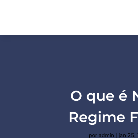
O que é 
Regime F
por
admin
|
jan 25,