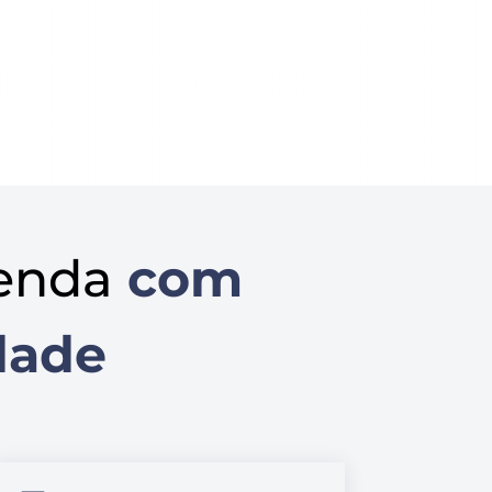
enda
com
dade