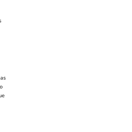
s
 as
vo
ue