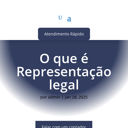
Atendimento Rápido
O que é
Representação
legal
por
admin
|
jan 28, 2025
Falar com um contador