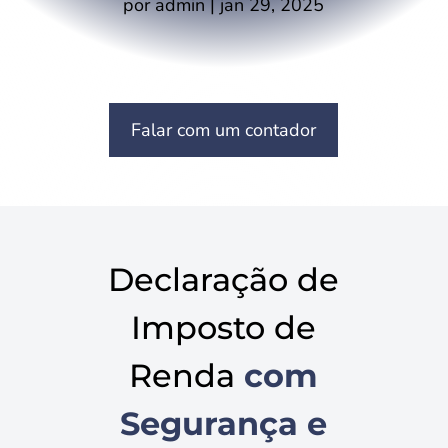
por
admin
|
jan 29, 2025
Falar com um contador
Declaração de
Imposto de
Renda
com
Segurança e