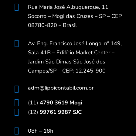

Rua Maria José Albuquerque, 11,
Socorro – Mogi das Cruzes – SP – CEP
08780-820 – Brasil

Av. Eng. Francisco José Longo, nº 149,
Sala 41B – Edifício Market Center –
Jardim São Dimas São José dos
Campos/SP – CEP: 12.245-900

adm@lippicontabil.com.br

(11)
4790 3619 Mogi

(12)
99761 9987 SJC

08h – 18h