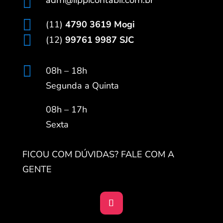

adm@lippicontabil.com.br

(11)
4790 3619 Mogi

(12)
99761 9987 SJC

08h – 18h
Segunda a Quinta
08h – 17h
Sexta
FICOU COM DÚVIDAS? FALE COM A
GENTE