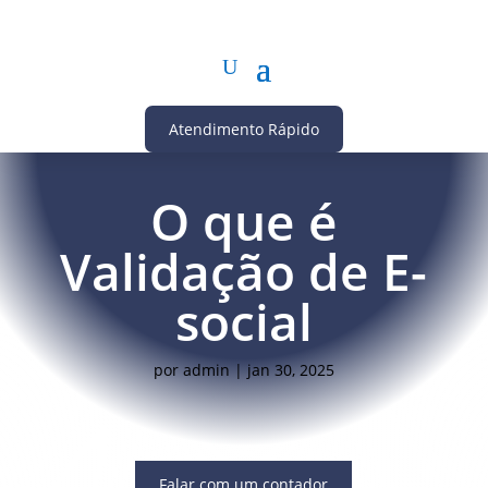
Atendimento Rápido
O que é
Validação de E-
social
por
admin
|
jan 30, 2025
Falar com um contador