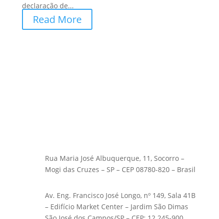
declaração de...
Read More
Rua Maria José Albuquerque, 11, Socorro –
Mogi das Cruzes – SP – CEP 08780-820 – Brasil
Av. Eng. Francisco José Longo, nº 149, Sala 41B
– Edifício Market Center – Jardim São Dimas
São José dos Campos/SP – CEP: 12.245-900