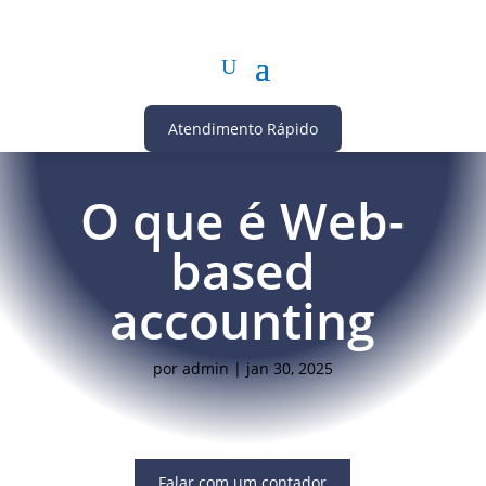
Atendimento Rápido
O que é Web-
based
accounting
por
admin
|
jan 30, 2025
Falar com um contador