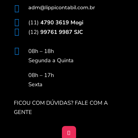

adm@lippicontabil.com.br

(11)
4790 3619 Mogi

(12)
99761 9987 SJC

08h – 18h
Segunda a Quinta
08h – 17h
Sexta
FICOU COM DÚVIDAS? FALE COM A
GENTE