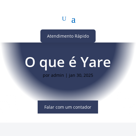
Atendimento Rápido
O que é Yare
por
admin
|
jan 30, 2025
Falar com um contador