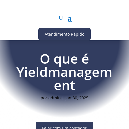
Atendimento Rápido
O que é
Yieldmanagem
ent
por
admin
|
jan 30, 2025
Falar com um contador