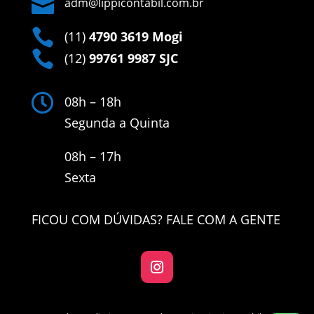

adm@lippicontabil.com.br

(11)
4790 3619 Mogi

(12)
99761 9987 SJC

08h – 18h
Segunda a Quinta
08h – 17h
Sexta
FICOU COM DÚVIDAS? FALE COM A GENTE